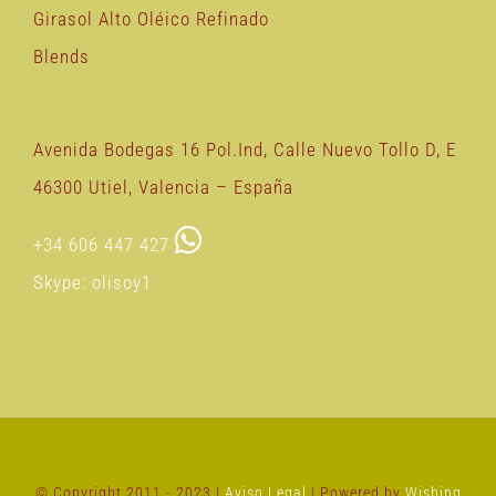
Girasol Alto Oléico Refinado
Blends
Avenida Bodegas 16 Pol.Ind, Calle Nuevo Tollo D, E
46300 Utiel, Valencia – España
+34 606 447 427
Skype: olisoy1
© Copyright 2011 - 2023 |
Aviso Legal
| Powered by
Wishing