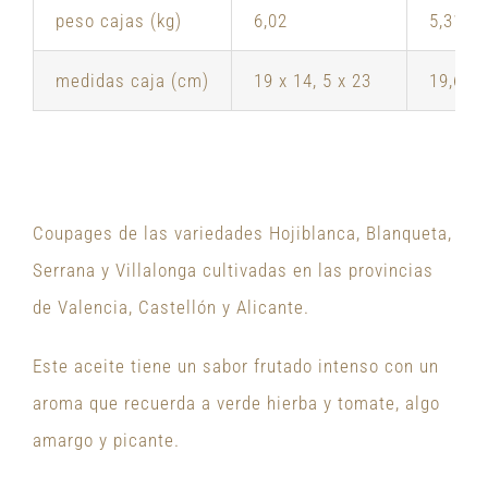
peso cajas (kg)
6,02
5,31
medidas caja (cm)
19 x 14, 5 x 23
19,6 x 
Coupages de las variedades Hojiblanca, Blanqueta,
Serrana y Villalonga cultivadas en las provincias
de Valencia, Castellón y Alicante.
Este aceite tiene un sabor frutado intenso con un
aroma que recuerda a verde hierba y tomate, algo
amargo y picante.