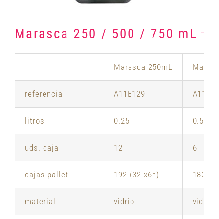
Marasca 250 / 500 / 750 mL
Marasca 250mL
Maras
referencia
A11E129
A11E1
litros
0.25
0.50
uds. caja
12
6
cajas pallet
192 (32 x6h)
180 (36
material
vidrio
vidrio